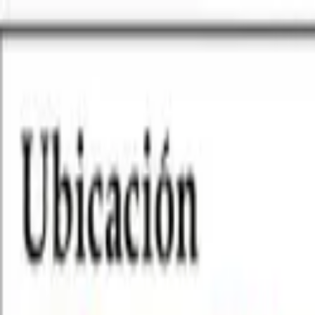
Planes
Crear cuenta
Ingresar
Publicar
Terreno en Venta en Pelluhue