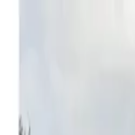
Planes
Crear cuenta
Ingresar
Publicar
Terreno sector Los Cuncos camino Cudico, La Unión, Los