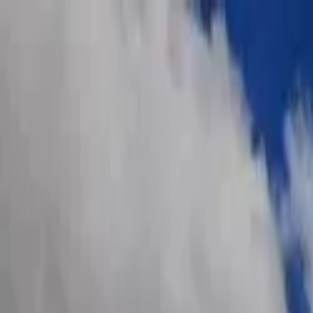
Planes
Crear cuenta
Ingresar
Publicar
Terreno en Venta en La Serena